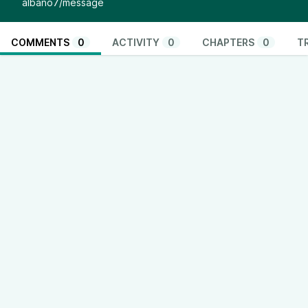
albano7/message
COMMENTS
0
ACTIVITY
0
CHAPTERS
0
T