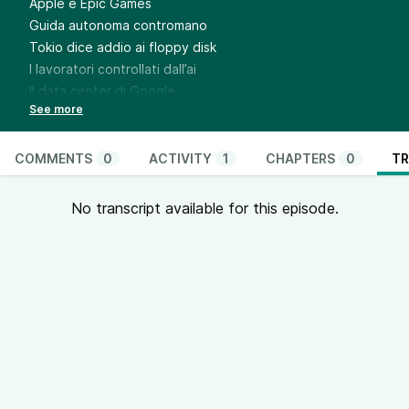
Apple e Epic Games
Guida autonoma contromano
Tokio dice addio ai floppy disk
I lavoratori controllati dall’ai
Il data center di Google
Chi cerca lo fa con Google
La spunta blu di Whatsapp
Apple rimuove 22 app vpn dallo suo store russo
COMMENTS
0
ACTIVITY
1
CHAPTERS
0
TR
No transcript available for this episode.