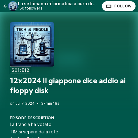
La settimana informatica a cura di @quinta (Stefano Quintarelli) con Lanfranco Palazzolo (Radio Radicale)
FOLLOW
150 followers
S01:E12
12x2024 Il giappone dice addio ai
floppy disk
•
37min 18s
EPISODE DESCRIPTION
La francia ha votato
TIM si separa dalla rete