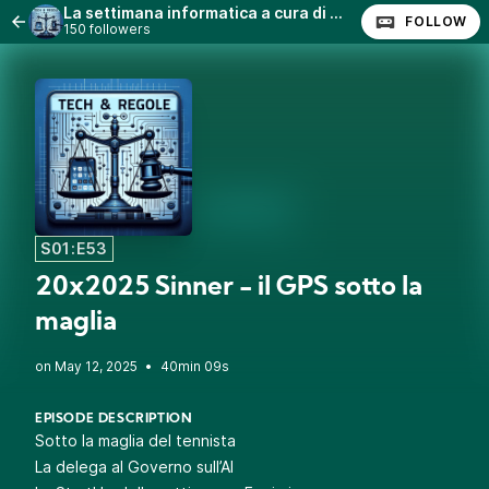
La settimana informatica a cura di @quinta (Stefano Quintarelli) con Lanfranco Palazzolo (Radio Radicale)
FOLLOW
150 followers
S01:E53
20x2025 Sinner - il GPS sotto la
maglia
•
40min 09s
EPISODE DESCRIPTION
Sotto la maglia del tennista
La delega al Governo sull’AI