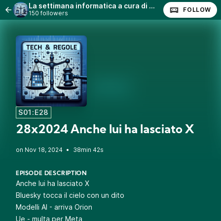
La settimana informatica a cura di @quinta (Stefano Quintarelli) con Lanfranco Palazzolo (Radio Radicale)
FOLLOW
150 followers
S01:E28
28x2024 Anche lui ha lasciato X
•
38min 42s
EPISODE DESCRIPTION
Anche lui ha lasciato X
Bluesky tocca il cielo con un dito
Modelli AI - arriva Orion
Ue - multa per Meta