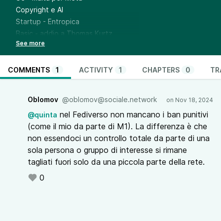
Copyright e AI
Startup - Entropica
Basic - addio a Thomas Kurtz
La mail protetta di Google
Mountain View e la pubblicità politica
Il chatbot di Gemini che sbrocca
COMMENTS
1
ACTIVITY
1
CHAPTERS
0
TR
Oblomov
@oblomov@sociale.network
nel Fediverso non mancano i ban punitivi
@quinta
(come il mio da parte di M1). La differenza è che
non essendoci un controllo totale da parte di una
sola persona o gruppo di interesse si rimane
tagliati fuori solo da una piccola parte della rete.
0