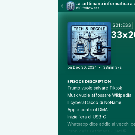
La settimana informatica a 
150 followers
S01:E33
33x20
•
38min 37s
EPISODE DESCRIPTION
Trump vuole salvare Tiktok
Musk vuole affossare Wikipedia
Il cyberattacco di NoName
Apple contro il DMA
Inizia l’era di USB-C
Whatsapp dice addio ai vecchi cel
L’app della settimana - JetHR