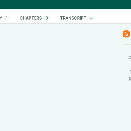
%
Y
1
CHAPTERS
0
TRANSCRIPT
–
C
S