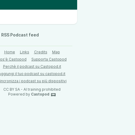
RSS Podcast feed
Home
Links
Credits
Map
os'è Castopod
Supporta Castopod
Perchè il podcast su Castopod.it
Aggiungi il tuo podcast su castopod.it
incronizza i podcast su più dispositivi
CC BY SA - AI training prohibited
Powered by
Castopod