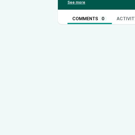
Dazi - le GPU aumentano del 40
Un anno di fake news
COMMENTS
0
ACTIVIT