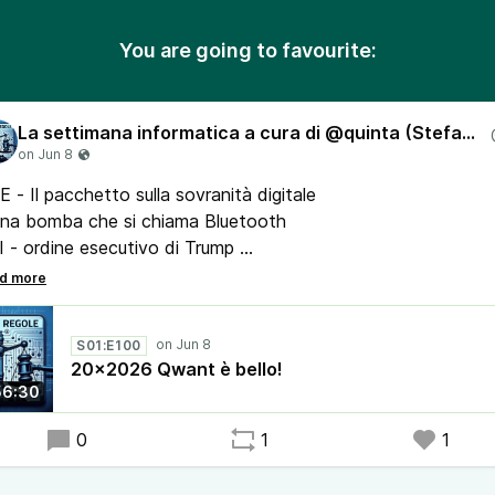
You are going to favourite:
La settimana informatica a cura di @quinta (Stefano Quintarelli) con Lanfranco Palazzolo (Radio Radicale)
E - Il pacchetto sulla sovranità digitale
Una bomba che si chiama Bluetooth
I - ordine esecutivo di Trump
oogle cambia la privacy
I - gli esperti per il rispetto delle regole
l gemello digitale di Mourinho
S01:E100
nternet - Il traffico dei bot e dell’AI
20x2026 Qwant è bello!
l Parlamento europeo sceglie Qwant
56:30
Smart Glasses - cosa aveva promesso Meta?
ythos accessibile all’UE
0
1
1