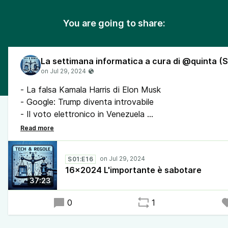
You are going to share:
- La falsa Kamala Harris di Elon Musk
- Google: Trump diventa introvabile
- Il voto elettronico in Venezuela
- Il caso Facebook-Marketplace
- La piattaforma digitale per i referendum
- Tentativo di raggiro con Deepfake alla Ferrari
S01:E16
- Il video dimostrativo di OpenaAI, che sbaglia
16x2024 L'importante è sabotare
- Trump e i Bitcoin
37:23
- Guida autonoma: il ritorno di Cruise negli Usa
- Gli attacchi tecnologici alle olimpiadi di Parigi
0
1
- Lina Khan e il suo futuro nella FTC