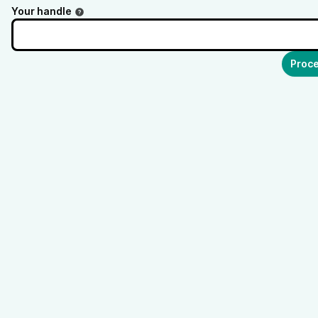
Your handle
Proce