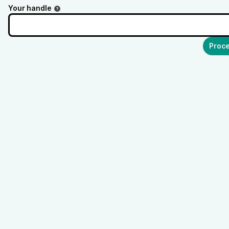
Your handle
Proce