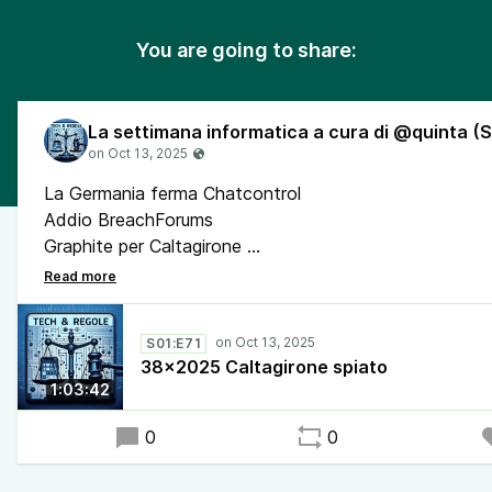
You are going to share:
La Germania ferma Chatcontrol
Addio BreachForums
Graphite per Caltagirone
La startUp della settimana - Scuter
Arriva Entry-Exit System
Dal 9 ottobre bonifico istantaneo per tutti
S01:E71
Indagine dei funzionari federali per Tesla
38x2025 Caltagirone spiato
Gemini su GoogleMaps
1:03:42
0
0