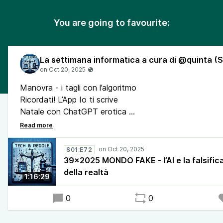
You are going to favourite:
Manovra - i tagli con l’algoritmo
Ricordati! L’App Io ti scrive
Natale con ChatGPT erotica
Il paziente “nero”
La Convenzione ONU contro la criminalità informatica
La StartUp della settimana - Rozes Intelligence
S01:E72
Cina-Olanda - il caso Nexperia
39x2025 MONDO FAKE - l’AI e la falsific
Collissione nello spazio - chi ha colpito il Boeing?
della realtà
1:16:29
Giocate alla lotteria con ChatGPT
Presunto attacco Usa all’Ora esatta cinese
0
0
La soluzione per Windows 10