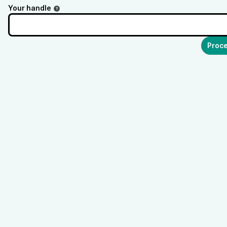
Your handle
Proce