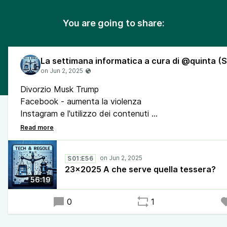
You are going to share:
Divorzio Musk Trump
Facebook - aumenta la violenza
Instagram e l'utilizzo dei contenuti
Compri prima, paghi dopo - Klarna
Semiconduttori - la Cina contro i Paesi Bassi
La magistratura della Florida contro i chatbot
S01:E56
Stampante - quanto mi costi?
23x2025 A che serve quella tessera?
I dati li mette al sicuro Palantir
56:19
La capo staff di Trump hackerata
Il cerotto per lo stress mentale
0
1
La legge sulla portabilità dei profili social
La StartUp della settimana - insilicotrials