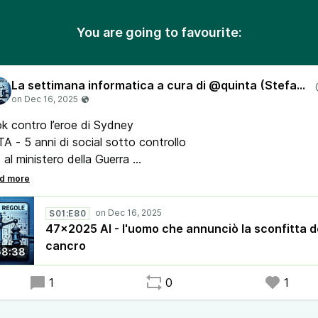
You are going to favourite:
La settimana informatica a cura di @quinta (Stefano Quintarelli) con Lanfranco Palazzolo (Radio Radicale)
k contro l’eroe di Sydney
A - 5 anni di social sotto controllo
I al ministero della Guerra
Segretario agli Interni USA e la cura del cancro
la Silicon valley arrivano gli “amici” cinesi
her e la Juventus
S01:E80
taglia 5000 posti
47x2025 AI - l'uomo che annunciò la sconfitta d
aceX in borsa
cancro
58:38
C e il malware AMOS
CEO di IBM e i ricavi AI
1
0
1
nsumer Report contro Tesla
atrici - il bucato con l'AI fa risparmiare?