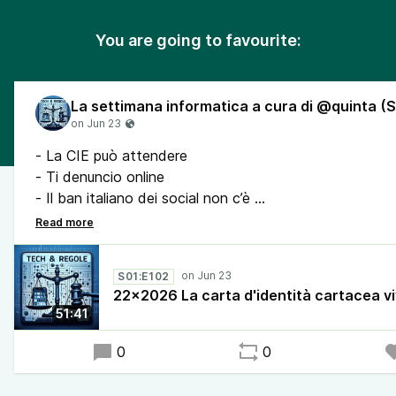
You are going to favourite:
- La CIE può attendere
- Ti denuncio online
- Il ban italiano dei social non c’è
- App della settimana - motion cues
- Il caso ATM
- Data Center - l’Italia resta indietro
S01:E102
- Waymo richiama 4mila robotaxi
22x2026 La carta d'identità cartacea v
- I fallimenti arricchiscono Musk
51:41
- Il successo di DeepSeek negli USA
- L’amministrazione Trump e Fable 5
0
0
- Rokarolla nel Conto Corrente