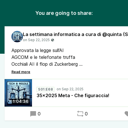
You are going to share:
Approvata la legge sull’AI
AGCOM e le telefonate truffa
Occhiali AI: il flop di Zuckerberg
Il software o l’app alternativa: RIMUSIC
Il Governo spagnolo e Huawei
Affare Tik-Tok per Trump
S01:E68
Oggi non si vola: firmato Collins Aerospace
35x2025 Meta - Che figuraccia!
Privacy: stop al face boarding
1:04:36
Gemini ti fa i compiti a casa
Amodei contro Trump
0
0
Medicina e AI: se fai parte di una minoranza devi soffr
La verità alternativa delle criptovalute