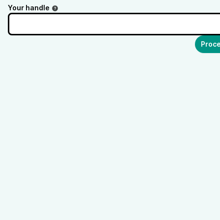
Your handle
Proce