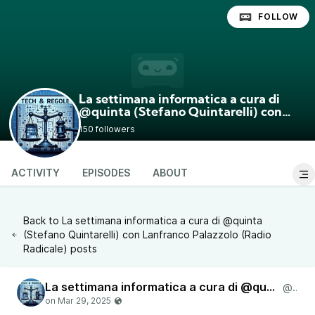
FOLLOW
La settimana informatica a cura di
@quinta (Stefano Quintarelli) con
Lanfranco Palazzolo (Radio Radicale)
150 followers
@quinta
ACTIVITY
EPISODES
ABOUT
Back to La settimana informatica a cura di @quinta
(Stefano Quintarelli) con Lanfranco Palazzolo (Radio
Radicale) posts
La settimana informatica a cura di @quinta (Stefano Quintarelli) con Lanfranco Palazzolo (Radio Radicale)
@quinta