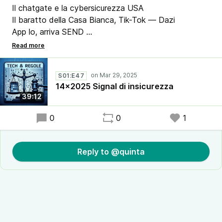
Il chatgate e la cybersicurezza USA
Il baratto della Casa Bianca, Tik-Tok — Dazi
App lo, arriva SEND
La StartUp della settimana - Camelot
Turchia Elon Musk chiude la saracinesca alle
opposizioni su X
S01:E47
META, LINKEDIN e X non pagano I’lVA
14x2025 Signal di insicurezza
Il nuovissimo DEEPSEEK
39:12
Con Synthesia arriva l’attore digitale
0
0
1
Reply to @quinta