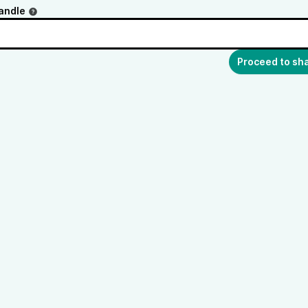
andle
Proceed to sh