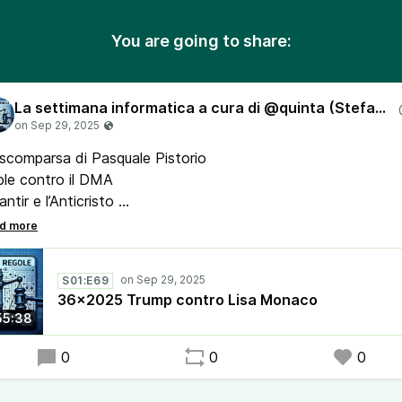
You are going to share:
La settimana informatica a cura di @quinta (Stefano Quintarelli) con Lanfranco Palazzolo (Radio Radicale)
scomparsa di Pasquale Pistorio
ple contro il DMA
antir e l’Anticristo
ump contro Lisa Monaco
software della settimana - Element
io De Janeiro la Giustizia con l’AI
S01:E69
nto ci costano i datacenter?
36x2025 Trump contro Lisa Monaco
rosoft - il caso Cloud Azure
55:38
arme BCE - portatevi dietro i contanti
zello Cloud
0
0
0