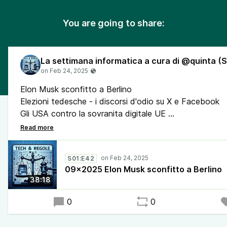
You are going to share:
Elon Musk sconfitto a Berlino
Elezioni tedesche - i discorsi d'odio su X e Facebook
Gli USA contro la sovranita digitale UE
La StartUp della settimana - 1000 Farmacie
Il capo dell'FBI e il colosso cinese SHEIN
Starlink e la guerra russo-ucraina
S01:E42
I dispositivi Apple in UK
09x2025 Elon Musk sconfitto a Berlino
Criptovalute - quanto ci ha guadagnato Trump?
38:18
L'assistente del DOGE voluto da Stanley
Il superlaser europeo a raggi X
0
0
UE - la condizione giuridica di WhatsApp