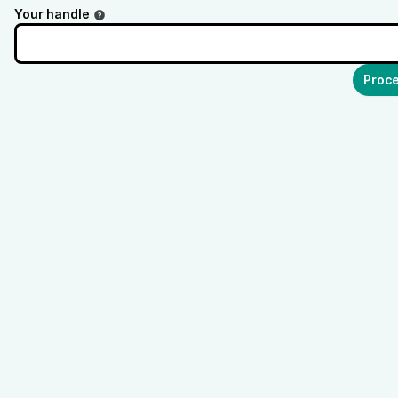
Your handle
Proce