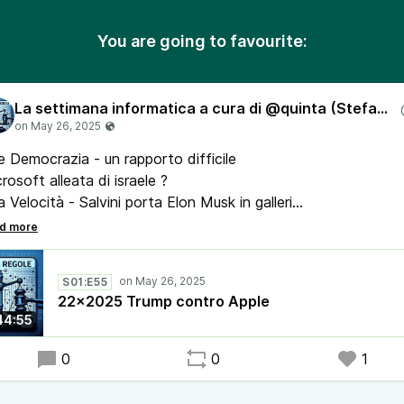
You are going to favourite:
La settimana informatica a cura di @quinta (Stefano Quintarelli) con Lanfranco Palazzolo (Radio Radicale)
e Democrazia - un rapporto difficile
rosoft alleata di israele ?
a Velocità - Salvini porta Elon Musk in galleria
Guida autonoma sull'Autostrada del Sole
Mela deve scucire il dazio al 25 per cento
StartUp della settimana - Spiagge
S01:E55
racter.AI uccide?
22x2025 Trump contro Apple
rship Flight 7 di SpaceX esplode e inquina
44:55
nAI - c’è Jony Ive
 LLM e lo studio dell’Università di Utrecht
0
0
1
nuovo record di Bitcoin