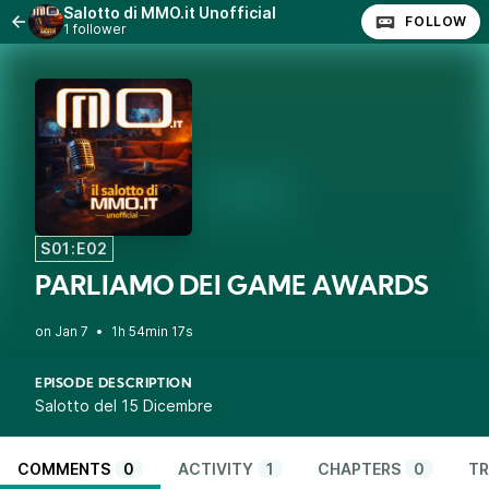
Salotto di MMO.it Unofficial
FOLLOW
1 follower
S01:E02
PARLIAMO DEI GAME AWARDS
•
1h 54min 17s
EPISODE DESCRIPTION
Salotto del 15 Dicembre
COMMENTS
0
ACTIVITY
1
CHAPTERS
0
TR