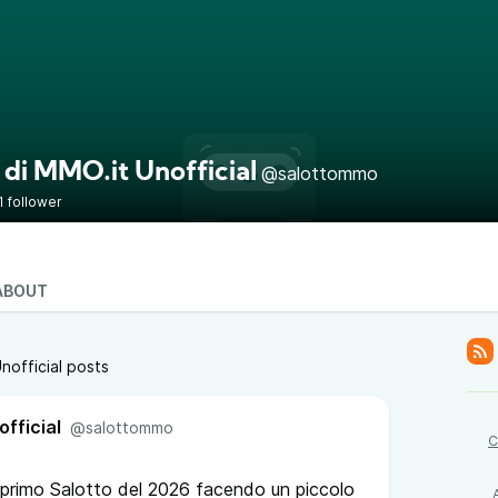
 di MMO.it Unofficial
@salottommo
1 follower
ABOUT
nofficial posts
official
@salottommo
C
il primo Salotto del 2026 facendo un piccolo