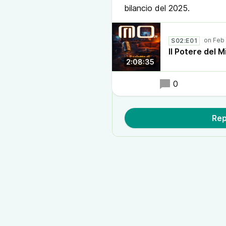
bilancio del 2025.
S02:E01
Il Potere del M
2:08:35
0
Rep