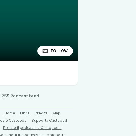
FOLLOW
RSS Podcast feed
Home
Links
Credits
Map
os'è Castopod
Supporta Castopod
Perchè il podcast su Castopod.it
Aggiungi il tuo podcast su castopod.it