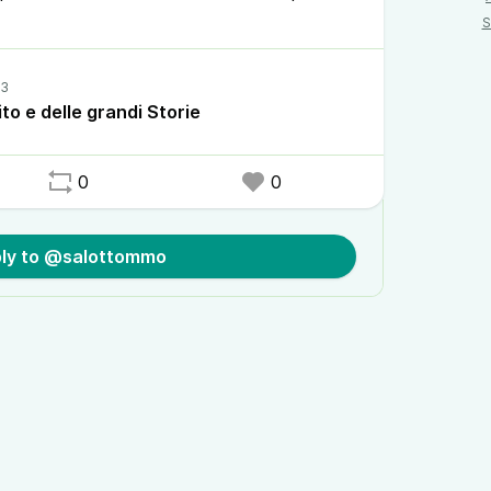
S
ito e delle grandi Storie
0
0
ly to @salottommo