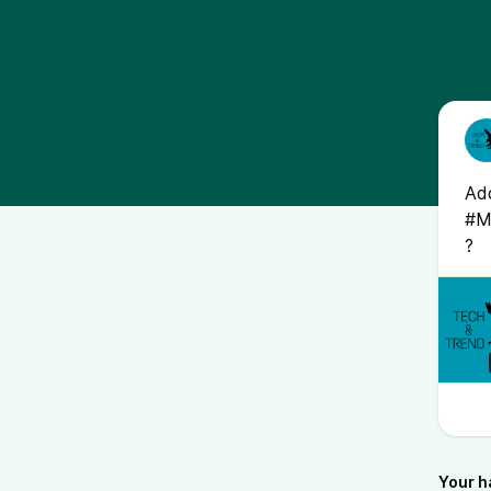
Add
#Me
?
Your h