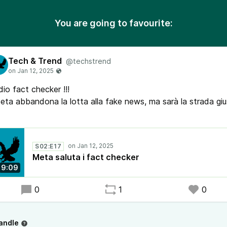
You are going to favourite:
Tech & Trend
@techstrend
io fact checker !!!
ta abbandona la lotta alla fake news, ma sarà la strada gi
S02:E17
Meta saluta i fact checker
9:09
0
1
0
andle