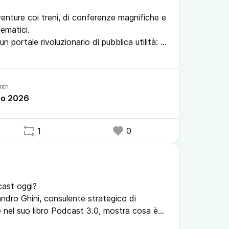
venture coi treni, di conferenze magnifiche e
lematici.
n portale rivoluzionario di pubblica utilità: il
ming
vconfitalia
lio 2026
matiko
ale
1
0
cast oggi?
dro Ghini, consulente strategico di
e nel suo libro Podcast 3.0, mostra cosa è
 tenere presente quando se ne progetta