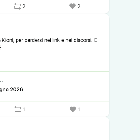
2
2
ioni, per perdersi nei link e nei discorsi. E
i?
frediani #guerredirete #mondiali2026
asterodisantachiara #napoli #losangelese
tonelledicagliari #opsedaledelleemozioni
alofemotions
iugno 2026
1
1