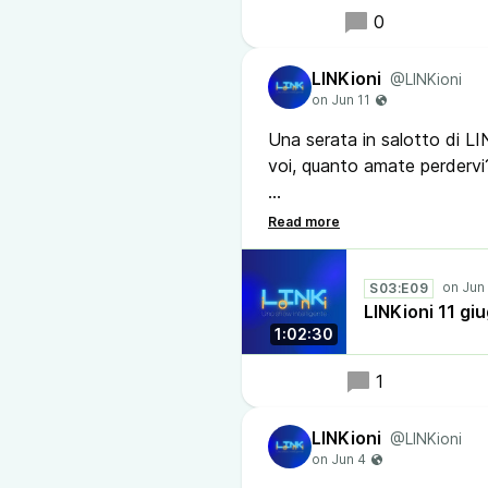
0
LINKioni
@LINKioni
Una serata in salotto di LINK
voi, quanto amate perderv
#podcast #linkioni #carola
#chiostrosantachiara #mon
#museodellemattonelle #mat
S03:E09
#emotionshospital #hospit
LINKioni 11 g
1:02:30
1
LINKioni
@LINKioni