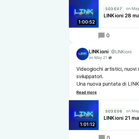
- Shadow Slave: Il fenomen
S03:E07
- Audioprogetto italiano 
LINKioni 28 m
- Volare su wikipedia con w
1:00:52
#linkioni #shadowslave #
0
LINKioni
@LINKioni
Videogiochi artistici, nuov
sviluppatori.
Una nuova puntata di LINK
#podcast #linkioni #video
#meshtasticitalia #lora #it
S03:E06
LINKioni 21 m
1:01:12
0