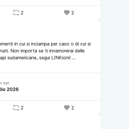
eca #zappr #tv #librezilla
2
2
devol #mastodon
menti in cui si inciampa per caso o di cui si
ati. Non importa se ti innamorerai delle
 api sudamericane, segui LINKioni!
digeni #biodiversita #tolosa #halle
ilento #smartphone #ia #ai #modigliani
glio 2026
todellemeraviglie #archivista
2
2