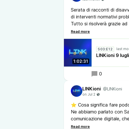
Serata di racconti di disav
di interventi normativi prob
Tutto si risolverà grazie ad u
P.U.C.S.
#linkioni #podcast #strea
S03:E12
#twitch #devconf2026 #de
LINKioni 9 lug
#chatcontrol #pucs #arte
1:02:31
#fediverso #sovranitadigit
0
LINKioni
@LINKioni
⭐ Cosa significa fare pod
Ne abbiamo parlato con San
comunicazione digitale, ch
diventato il podcast, cosa