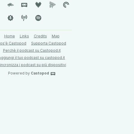
Home
Links
Credits
Map
os'è Castopod
Supporta Castopod
Perchè il podcast su Castopod.it
Aggiungi il tuo podcast su castopod.it
incronizza i podcast su più dispositivi
Powered by
Castopod