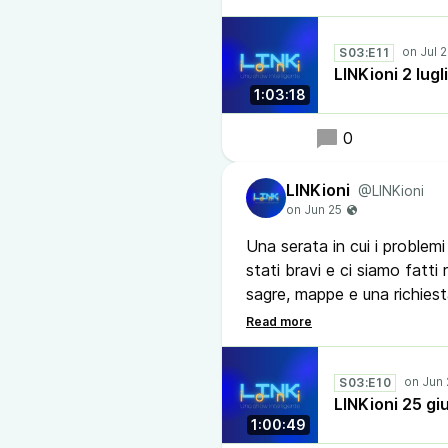
uno, nell'era delle piattafor
pubblico, indebolita dalla "
S03:E11
LINKioni 2 lug
Ascolta e facci sapere.
1:03:18
Parla di LINKioni: sei tu il
0
LINKioni
@LINKioni
Una serata in cui i problemi
stati bravi e ci siamo fatti
sagre, mappe e una richiest
concerti!"
#linkioni #podcast #twicth 
S03:E10
#mappedisagre #catchthec
LINKioni 25 g
#underground
1:00:49