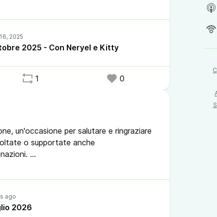
rnet: LINKioni non usa i social in generale.
ganizzarci.
tobre 2025 - Con Neryel e Kitty
alutiamo ospiti, raccontaci come
C
o❤️
1
0
l e Kitty che da qualche gg abbiamo
S
one, un'occasione per salutare e ringraziare
scoltate o supportate anche
nazioni.
e gli studenti ripetenti, fateci compagnia
e Telegram.
glio 2026
l #festivalpodcasting