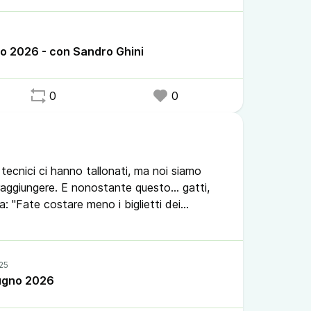
me e della lotta per l'attenzione del
dittatura del vetro"
lio 2026 - con Sandro Ghini
 nostro social network, porta pure fortuna.
0
0
 tecnici ci hanno tallonati, ma noi siamo
 raggiungere. E nonostante questo... gatti,
a: "Fate costare meno i biglietti dei
#telegram #cleanap #rifugiclimatici #sagre
at #cat #cats #musicaunderground
iugno 2026