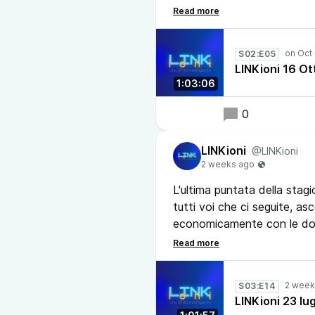
scoprono.
Grazie! Abbiamo rotto l’inte
S02:E05
Ora siamo in pausa per rior
LINKioni 16 Ot
1:03:06
Mentre scriviamo nuove puntate e v
stai e come ci hai scopert
0
Ecco la puntata con Nerye
LINKioni
@LINKioni
portato su mastodon :)
L'ultima puntata della stagi
tutti voi che ci seguite, a
economicamente con le do
Torneremo a settembre, com
in estate sul nostro canal
S03:E14
LINKioni 23 lu
#podcast #linkioni #festiva