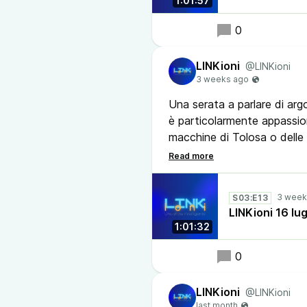
1:01:57
#festivaldelpodcasting
#bibliotecabusseto #bibliot
0
#opensource #castopod #
LINKioni
@LINKioni
Una serata a parlare di argo
è particolarmente appassion
macchine di Tolosa o delle
#linkioni #podcast #api #in
S03:E13
#ventaglio #processione #c
LINKioni 16 lu
#testedimodigliani #gabinet
1:01:32
0
LINKioni
@LINKioni