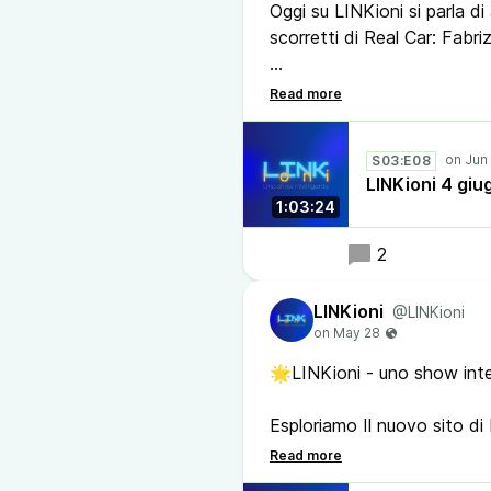
Oggi su LINKioni si parla d
scorretti di Real Car: Fabri
#linkioni #podcast #realcar
#youtube #twitch #casto
S03:E08
LINKioni 4 giu
1:03:24
2
LINKioni
@LINKioni
🌟LINKioni - uno show inte
Esploriamo Il nuovo sito di
- I giovani non leggono: i
- Piattaforme di lettura/scr