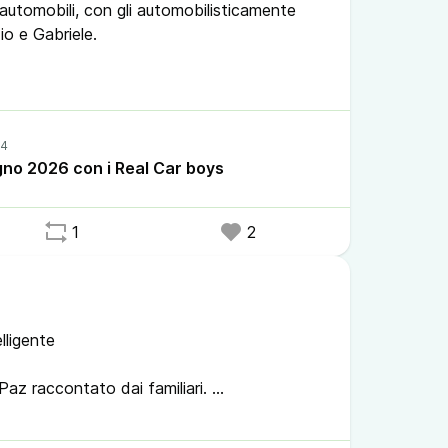
i automobili, con gli automobilisticamente
zio e Gabriele.
live #realcar
pod #mastodon
gno 2026 con i Real Car boys
1
2
lligente
 Paz raccontato dai familiari.
nvece leggono tantissimo
ittura online