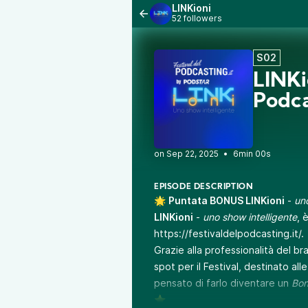
LINKioni
52 followers
S02
LINKi
Podca
•
6min 00s
EPISODE DESCRIPTION
🌟
Puntata BONUS LINKioni
-
uno
LINKioni
-
uno show intelligente
, 
https://festivaldelpodcasting.it/
.
Grazie alla professionalità del b
spot per il Festival, destinato al
pensato di farlo diventare un
Bon
⭐️