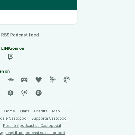
RSS Podcast feed
 LINKioni on
en on
Home
Links
Credits
Map
os'è Castopod
Supporta Castopod
Perchè il podcast su Castopod.it
Aggiungi il tuo podcast su castopod.it