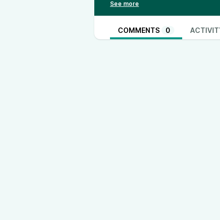
Dove trovare Joda:
https://stori
Dove trovare Artematiko:
https:/
📣 PARTECIPA alle dirette, sul sit
COMMENTS
0
ACTIVIT
https://t.me/LlNKioni
❤️ Ti piace
LINKioni
? Questo è u
Con piccole somme ricorrenti puoi
nominiamo nello show
. Come?
⭐ Dai pigia il link e guarda quant
https://it.tipeee.com/linkioni