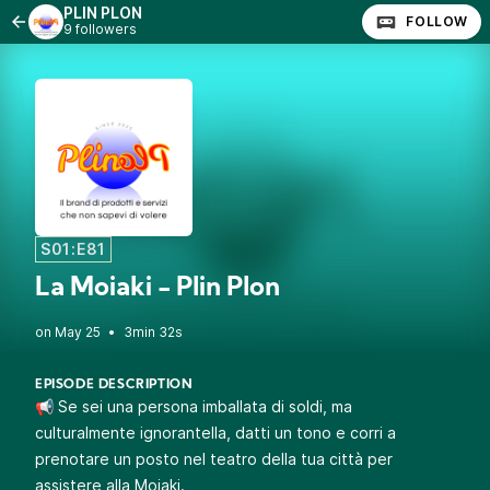
PLIN PLON
FOLLOW
9 followers
S01:E81
La Moiaki - Plin Plon
•
3min 32s
EPISODE DESCRIPTION
📢 Se sei una persona imballata di soldi, ma
culturalmente ignorantella, datti un tono e corri a
prenotare un posto nel teatro della tua città per
assistere alla Moiaki.