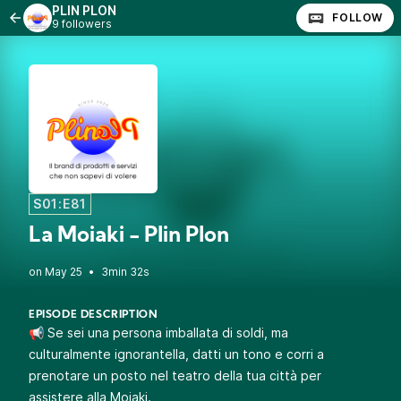
PLIN PLON
FOLLOW
9 followers
S01:E81
La Moiaki - Plin Plon
•
3min 32s
EPISODE DESCRIPTION
📢 Se sei una persona imballata di soldi, ma
culturalmente ignorantella, datti un tono e corri a
prenotare un posto nel teatro della tua città per
assistere alla Moiaki.