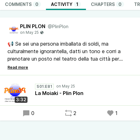
COMMENTS
0
ACTIVITY
1
CHAPTERS
0
TR
PLIN PLON
@PlinPlon
📢 Se sei una persona imballata di soldi, ma
culturalmente ignorantella, datti un tono e corri a
prenotare un posto nel teatro della tua città per
assistere alla Moiaki.
Se non capisci lo spettacolo, invita anche i tuoi amici
S01:E81
ricchi e dopo digli: "voi non capite niente".
La Moiaki - Plin Plon
3:32
🔔Condividi il podcast Plin Plon, il brand di prodotti e
servizi che non sapevi di volere. Sarà un bel regalo per
0
2
1
chi lo ascolta.