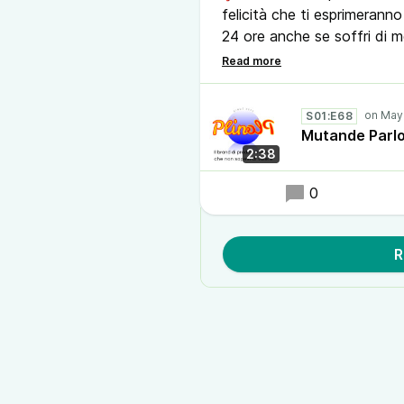
felicità che ti esprimerann
24 ore anche se soffri di 
Ma certo, lo sappiamo: mic
solito lo fai dopo 'na sett
S01:E68
Mutande Parlot
🔔Condividi il podcast Plin 
2:38
sapevi di volere. Sarà un be
0
R