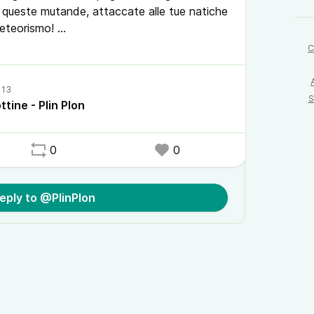
o queste mutande, attaccate alle tue natiche
meteorismo!
C
a potevamo scrivere che se te le cambi, di
imana.
S
tine - Plin Plon
Plon, il brand di prodotti e servizi che non
l regalo per chi lo ascolta.
0
0
eply to @PlinPlon