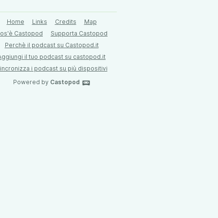
Home
Links
Credits
Map
os'è Castopod
Supporta Castopod
Perchè il podcast su Castopod.it
Aggiungi il tuo podcast su castopod.it
incronizza i podcast su più dispositivi
Powered by
Castopod