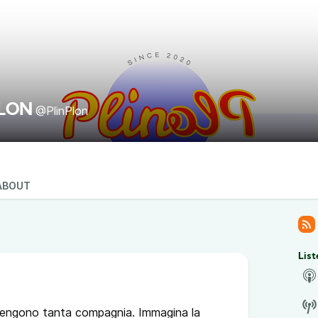
PLON
@PlinPlon
ABOUT
List
tengono tanta compagnia. Immagina la