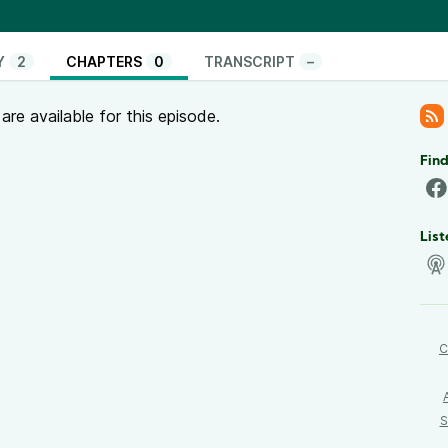
Eddie sono tratte da qui:
wordpress.com/2024/05/22/some-phrases-in-the-
ie/
Y
2
CHAPTERS
0
TRANSCRIPT
–
re available for this episode.
Find
List
C
S