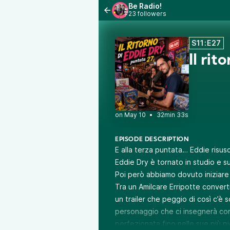
Be Radio!
23 followers
S11:E27
Il rit
•
32min 33s
EPISODE DESCRIPTION
E alla terza puntata… Eddie risus
Eddie Dry è tornato in studio e 
Poi però abbiamo dovuto iniziare 
Tra un Amilcare Erripotte conver
un trailer che peggio di così c’è s
personaggio che ci insegnerà come
perfezionata fino nelle sue più 