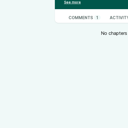
Le frasi in indoeuropeo dette da 
https://linguisticsandnonsense.
proto-indo-european-language-p
COMMENTS
1
ACTIVIT
No chapters a