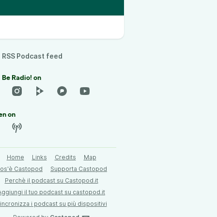
RSS Podcast feed
 Be Radio! on
en on
Home
Links
Credits
Map
os'è Castopod
Supporta Castopod
Perchè il podcast su Castopod.it
Aggiungi il tuo podcast su castopod.it
incronizza i podcast su più dispositivi