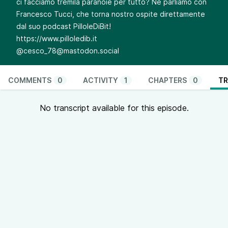
ci facciamo tremila paranoie per tutto? Ne parliamo con
Francesco Tucci, che torna nostro ospite direttamente
dal suo podcast PilloleDiBit!
https://www.pilloledib.it
@
cesco_78@mastodon.social
COMMENTS
0
ACTIVITY
1
CHAPTERS
0
TR
No transcript available for this episode.