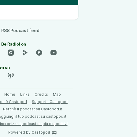
RSS Podcast feed
 Be Radio! on
en on
Home
Links
Credits
Map
os'è Castopod
Supporta Castopod
Perchè il podcast su Castopod.it
Aggiungi il tuo podcast su castopod.it
incronizza i podcast su più dispositivi
Powered by
Castopod