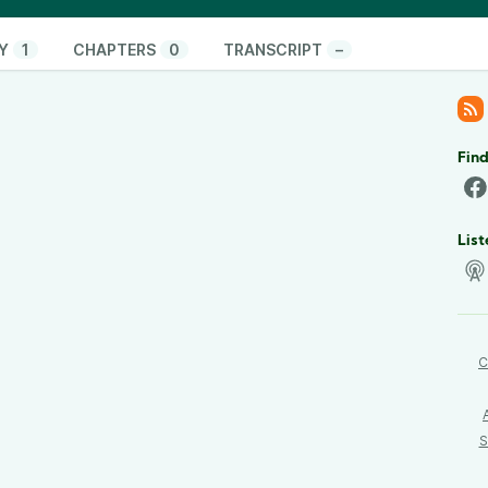
Y
1
CHAPTERS
0
TRANSCRIPT
–
Find
List
C
S