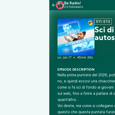
Be Radio!
23 followers
S11:E13
Sci di
autos
•
45min 39s
EPISODE DESCRIPTION
Nella prima puntata del 2026, po
no, e quindi eccovi una chiacchie
come si fa sci di fondo ai giovan
sul web, fino a finire a parlare d
quant’altro.
Voi direte, ma come si collegano 
questo che questa puntata funzi