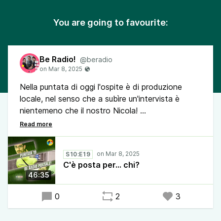
You are going to favourite:
Be Radio!
@beradio
Nella puntata di oggi l'ospite è di produzione
locale, nel senso che a subìre un'intervista è
nientemeno che il nostro Nicola!
E perché proprio lui? Ci parlerà del suo attuale
lavoro come postino, come funziona il mondo dei
portalettere e di come si sopravvive a numeri
S10:E19
civici fuori posto, cani dalle dubbie intenzioni e
C'è posta per... chi?
destinatari che non sempre sanno di essere tali.
46:35
E allora fiondatevi, anzi speditevi a pigiare il
tasto play!
0
2
3