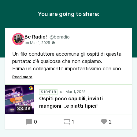
You are going to share:
Be Radio!
@beradio
Un filo conduttore accomuna gli ospiti di questa
puntata: c'è qualcosa che non capiamo.
Prima un collegamento importantissimo con uno
dei nostri più prodi inviati, Adelmo Strozzacozze,
poi la Poesia D'Antani con il maestro Vanesio
Orso Maria Cappellazzi ed infine lezioni di storia
S10:E18
col prof. Abele Regazzoni.
Ospiti poco capibili, inviati
Eh però non ci abbiamo capito nulla... voi?
mangioni ...e piatti tipici!
33:38
0
1
2