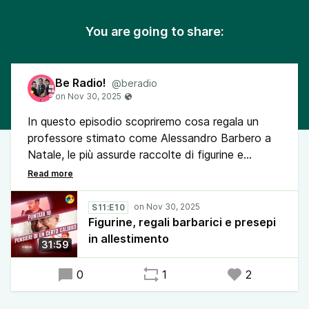
You are going to share:
Be Radio!
@beradio
In questo episodio scopriremo cosa regala un
professore stimato come Alessandro Barbero a
Natale, le più assurde raccolte di figurine e
soprattutto torna il nostro inviato fidatissimo,
Alcibiade Cincolbelli, in diretta dal presepe
meccanico più affollato del mondo!
S11:E10
Figurine, regali barbarici e presepi
E non dimenticate l'SMS da usare nelle festività!
in allestimento
31:59
0
1
2