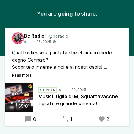
You are going to share:
Be Radio!
@beradio
Quattordicesima puntata che chiude in modo
degno Gennaio?
Scopritelo insieme a noi e ai nostri ospiti!
Ai microfoni, parleremo della serie su Mussolini,
esploreremo il mondo del cinema con due registi
particolari e ci tufferemo in grandi esperimenti
S10:E14
sociologici con Gaetano Squartavacche.
Musk il figlio di M, Squartavacche
Non mancate!
tigrato e grande cinema!
35:01
0
1
2