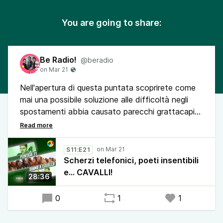
You are going to share:
Be Radio!
@beradio
Nell'apertura di questa puntata scoprirete come
mai una possibile soluzione alle difficoltà negli
spostamenti abbia causato parecchi grattacapi
nel nostro studio, problemi proseguiti poi sia a
causa di un ospite dall'eloquio diciamo... peculiare,
sia per un nostro ascoltatore.
S11:E21
Ma voi che ci ascolterete non avrete problemi di
Scherzi telefonici, poeti insentibili
sorta a schiacciare play!
e... CAVALLI!
28:36
0
1
1