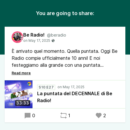
You are going to share:
Be Radio!
@beradio
È arrivato quel momento. Quella puntata. Oggi Be
Radio compie ufficialmente 10 anni! E noi
festeggiamo alla grande con una puntata
spettacolare, ripercorrendo proprio quella prima,
introvabile puntata, custodita solo in una
cassaforte blindata nell'archivio di Andrea. Gli
S10:E27
sketch del 2015 funzioneranno ancora adesso?
La puntata del DECENNALE di Be
Lo scopriremo assieme!
Radio!
33:33
0
1
2