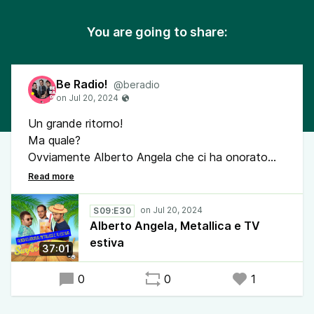
You are going to share:
Be Radio!
@beradio
Un grande ritorno!
Ma quale?
Ovviamente Alberto Angela che ci ha onorato
della sua presenza portandoci con lui in una
nuova grande impresa.
Ma non solo, in questa puntata parliamo anche di
S09:E30
concerti ma soprattutto di quanto è pigra la TV
Alberto Angela, Metallica e TV
d'estate.
estiva
37:01
Un po' come noi.
0
0
1