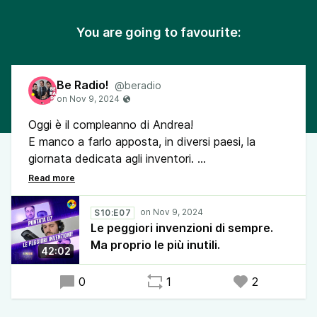
You are going to favourite:
Be Radio!
@beradio
Oggi è il compleanno di Andrea!
E manco a farlo apposta, in diversi paesi, la
giornata dedicata agli inventori.
Quindi, perché non regalarvi un compendio delle
invenzioni più inutili che siano mai passate dalla
faccia della terra?
S10:E07
Attenzione però: sono veramente TANTO inutili.
Le peggiori invenzioni di sempre.
Ma proprio le più inutili.
42:02
0
1
2