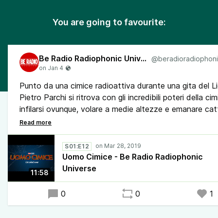
You are going to favourite:
Be Radio Radiophonic Universe
Punto da una cimice radioattiva durante una gita del L
Pietro Parchi si ritrova con gli incredibili poteri della cim
infilarsi ovunque, volare a medie altezze e emanare catt
olezzi. Il nuovo eroe dovrà combattere la minaccia di 
Raid, un potente industriale che crea un super siero
insetticida che lo trasforma in una bomboletta fuori
S01:E12
controllo.
Uomo Cimice - Be Radio Radiophonic
Universe
11:58
0
0
1