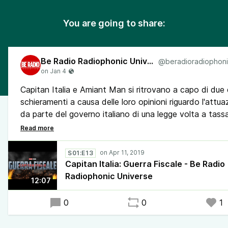
You are going to share:
Be Radio Radiophonic Universe
Capitan Italia e Amiant Man si ritrovano a capo di due 
schieramenti a causa delle loro opinioni riguardo l'attua
da parte del governo italiano di una legge volta a tass
tutte le attività superumane. Ma un attentato sconvolg
Paese, e si riapre la caccia al Soldato d'Estate...
S01:E13
Capitan Italia: Guerra Fiscale - Be Radio
Radiophonic Universe
12:07
0
0
1