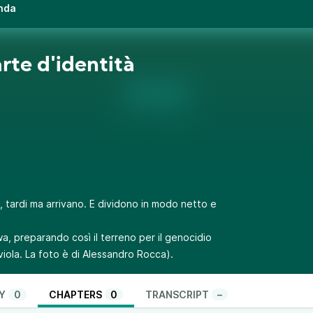
anda
arte d'identità
o, tardi ma arrivano. E dividono in modo netto e
a, preparando così il terreno per il genocidio
 viola. La foto è di Alessandro Rocca).
Y
0
CHAPTERS
0
TRANSCRIPT
–