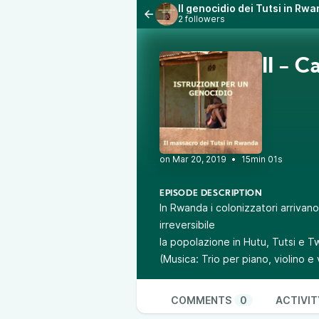
Il genocidio dei Tutsi in Rw
2 followers
II - C
•
15min 01s
EPISODE DESCRIPTION
In Rwanda i colonizzatori arrivan
irreversibile
la popolazione in Hutu, Tutsi e Tw
(Musica: Trio per piano, violino e
COMMENTS
0
ACTIVIT