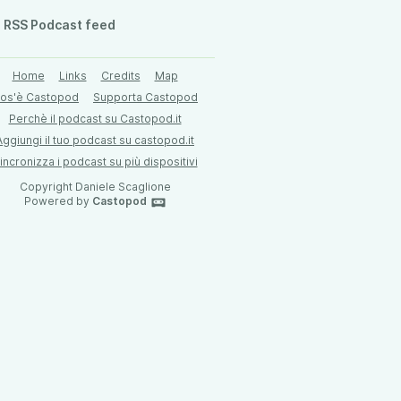
RSS Podcast feed
Home
Links
Credits
Map
os'è Castopod
Supporta Castopod
Perchè il podcast su Castopod.it
Aggiungi il tuo podcast su castopod.it
incronizza i podcast su più dispositivi
Copyright Daniele Scaglione
Powered by
Castopod