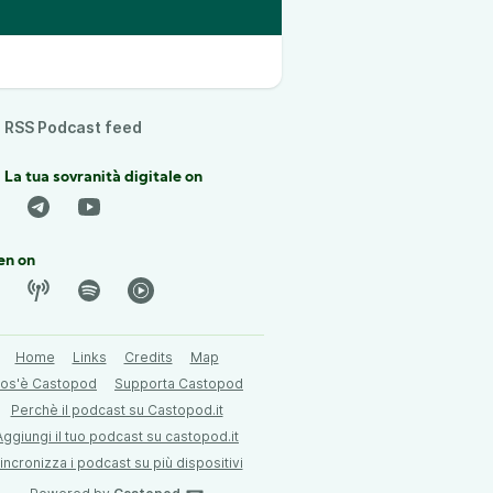
RSS Podcast feed
 La tua sovranità digitale on
en on
Home
Links
Credits
Map
os'è Castopod
Supporta Castopod
Perchè il podcast su Castopod.it
Aggiungi il tuo podcast su castopod.it
incronizza i podcast su più dispositivi