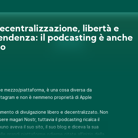
Decentralizzazione, libertà e
endenza: il podcasting è anche
to
me mezzo/piattaforma, è una cosa diversa da
stagram e non è nemmeno proprietà di Apple
umento di divulgazione libero e decentralizzato. Non
sere magari
Nostr
, tuttavia il podcasting ricalca il
no aveva il suo sito, il suo blog e diceva la sua
e grandi piattaforme odierne citate all’inizio della