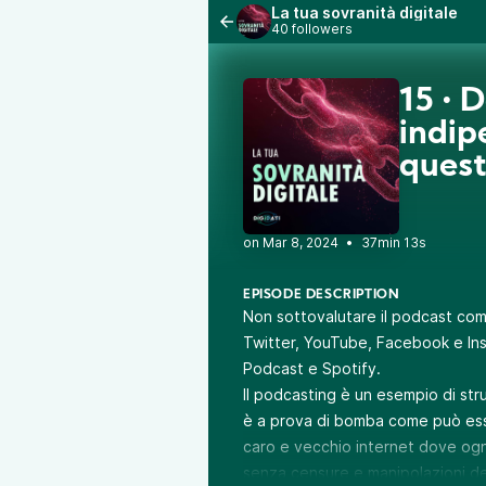
La tua sovranità digitale
40 followers
15 • 
indip
ques
•
37min 13s
EPISODE DESCRIPTION
Non sottovalutare il podcast co
Twitter, YouTube, Facebook e In
Podcast e Spotify.
Il podcasting è un esempio di str
è a prova di bomba come può es
caro e vecchio internet dove ognu
senza censure e manipolazioni dell