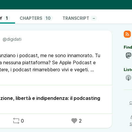
reziosissimi, delle vere e proprie perle su internet.
so verso la sovranità e la libertà. Nella puntata di
Y
1
CHAPTERS
10
TRANSCRIPT
–
ei podcast e perché li preferisco ai soliti reel e
e
@digidati
la sovranità digitale?
Find
t?
nziano i podcast, me ne sono innamorato. Tu
otagonisti del podcast
a nessuna piattaforma? Se Apple Podcast e
po, ma non per tutti
ere, i podcast rimarrebbero vivi e vegeti.
List
solo il podcast
tuo podcaster preferito micro quantità di bitcoin
co
 di ascolto?
a casa, forse
 nella puntata di oggi!
!
zione, libertà e indipendenza: il podcasting
ce
C
0
2
S