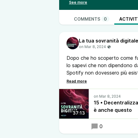
descrizione.
Se cerchi bene, troverai podcast p
Ti potranno aiutare nel tuo percor
COMMENTS
0
ACTIVIT
oggi ti racconto la mia scoperta d
shorts.
La tua sovranità digital
00:00 Intro
01:00 Che c’entra il podcasting e 
04:50 Come funziona un podcas
Dopo che ho scoperto come fu
11:16 Adam Curry e Apple tra i pr
lo sapevi che non dipendono d
17:30 Il podcast 2.0 è qui da tem
Spotify non dovessero più esist
22:40 Di decentralizzato non c’è 
E lo sapevi che puoi donare al 
27:54 Fare un podcast, nel prati
in automatico per ogni x minuti
31:53 Il podcasting ha ora una su
Parliamo di questo e molto altro
34:23 Se vuoi, puoi farlo anche tu
15 • Decentralizza
35:57 Il tuo supporto e la tua vo
è anche questo
37:13
0