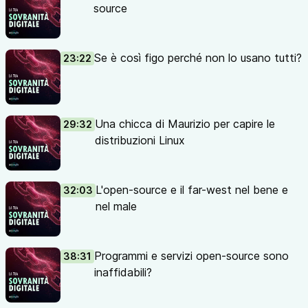
source
00:03:09 Cos’è l’open-source e la sua storia
00:14:53 Perché il mondo ha bisogno di open-source
00:23:22 Se è così figo perché non lo usano tutti?
Se è così figo perché non lo usano tutti?
23:22
00:29:32 Una chicca di Maurizio per capire le
distribuzioni Linux
00:32:03 L’open-source e il far-west nel bene e nel male
00:38:31 Programmi e servizi open-source sono
Una chicca di Maurizio per capire le
29:32
inaffidabili?
distribuzioni Linux
00:56:16 Dove trovare programmi open-source
00:59:47 È saltata la connessione! Salutiamo Apollo e
Maurizio
L'open-source e il far-west nel bene e
32:03
01:01:51 Il tuo supporto e la tua voce
nel male
Concetti e risorse
Distribuzioni Linux citate da Apollo: sono delle versioni
del sistema operativo GNU/Linux, conosciuto come
Programmi e servizi open-source sono
38:31
Linux. Ognuna di queste è mirata verso un pubblico
inaffidabili?
specifico, e poi ci sono quelle generaliste. Le più famose
sono: Ubuntu, Mint, Debian, Fedora, Kali, ecc.. Qui trovi