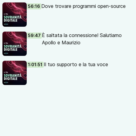
una spiegazione migliore:
https://www.linux.it/linux/
Dove trovare programmi open-source
56:16
Desktop Environment: in italiano sarebbe ambiente della
scrivania virtuale, quindi ciò che vedi quando il computer
ha finito di avviarsi. L’obiettivo di un Desktop
Environment è rendere più agevole, pratico e veloce
È saltata la connessione! Salutiamo
59:47
l’uso del computer. In altre parole è l’interfaccia grafica
Apollo e Maurizio
di questi sistemi operativi. Apollo ha citato GNOME, che
assomiglia più a un’interfaccia da tablet e MacOS,
mentre KDE assomiglia più a Windows.
Il tuo supporto e la tua voce
1:01:51
Articolo su cosa sia l’open-source:
https://www.redhat.com/it/topics/open-source/what-is-
open-source-software
Puoi partecipare anche tu al podcast di LibrePodcast!
Entra nel loro
gruppo Telegram
e chiedi lumi.