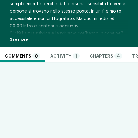
semplicemente perché dati personali sensibili di diverse
persone si trovano nello stesso posto, in un file molto
accessibile e non crittografato. Ma puoi rimediare!
00:00 Intro e contenuti aggiuntivi
01:19 La tua rubrica e la privacy: cos’hanno in comune?
10:44 Come puoi proteggere la tua rubrica da accessi
terzi?
21:37 Visita l’articolo completo e condividi!
COMMENTS
0
ACTIVITY
1
CHAPTERS
4
TR
Risorse e link:
https://digidati.art/podcast/39-la-tua-
rubrica-ha-un-problema-di-privacy-digichicche-estive