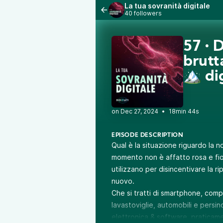
La tua sovranità digitale
40 followers
57 • 
brutt
🏔️ d
•
18min 44s
EPISODE DESCRIPTION
Qual è la situazione riguardo la n
momento non è affatto rosa e fior
utilizzano per disincentivare la ri
nuovo.
Che si tratti di smartphone, comput
lavastoviglie, automobili e persino
elettronica & software, praticam