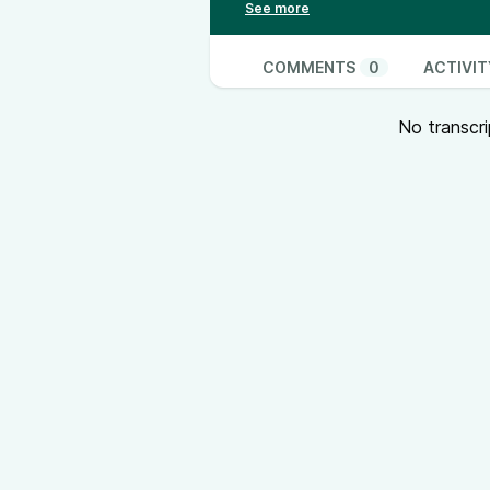
Prendendo spunto da un ottimo art
raccontandoti esperienze personal
Link all’articolo dedicato
COMMENTS
0
ACTIVIT
No transcri