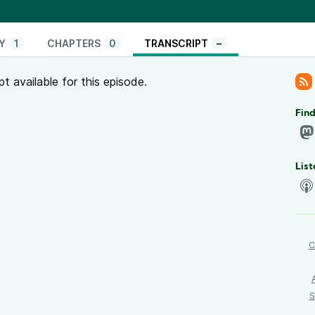
icolo dell’EFF, ne parlo nella puntata di oggi,
i e consigli per far fronte a tutto questo.
Y
1
CHAPTERS
0
TRANSCRIPT
–
pt available for this episode.
Find
List
C
S