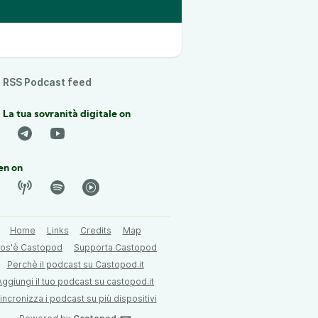
RSS Podcast feed
 La tua sovranità digitale on
en on
Home
Links
Credits
Map
os'è Castopod
Supporta Castopod
Perchè il podcast su Castopod.it
Aggiungi il tuo podcast su castopod.it
incronizza i podcast su più dispositivi