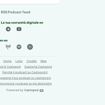
RSS Podcast feed
 La tua sovranità digitale on
en on
Home
Links
Credits
Map
os'è Castopod
Supporta Castopod
Perchè il podcast su Castopod.it
Aggiungi il tuo podcast su castopod.it
incronizza i podcast su più dispositivi
Powered by
Castopod