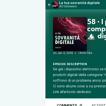
La tua sovranità digitale
40 followers
58 • I
compr
🏔️ d
•
14min 56s
EPISODE DESCRIPTION
Se già i dispositivi elettronici ce l
prodotti digitali della categoria 
soffrono di un problema ancor pi
Ci sono alcune cose a cui prestar
Link all’articolo dedicato
COMMENTS
0
ACTIVIT