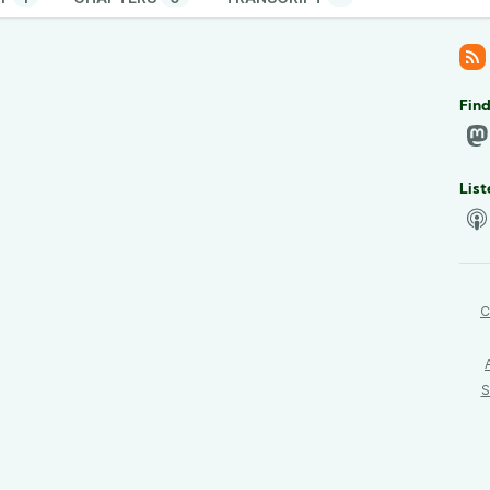
Find
List
C
S