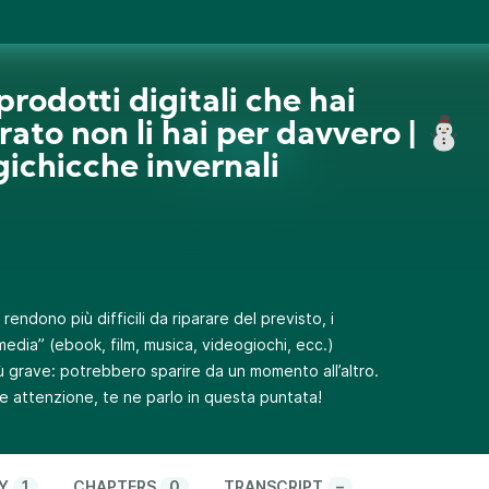
 prodotti digitali che hai
ato non li hai per davvero | ⛄️
igichicche invernali
i rendono più difficili da riparare del previsto, i
“media” (ebook, film, musica, videogiochi, ecc.)
ù grave: potrebbero sparire da un momento all’altro.
e attenzione, te ne parlo in questa puntata!
Y
1
CHAPTERS
0
TRANSCRIPT
–