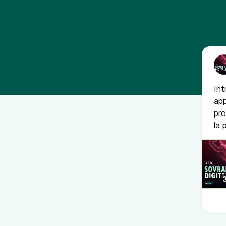
Int
app
pro
la 