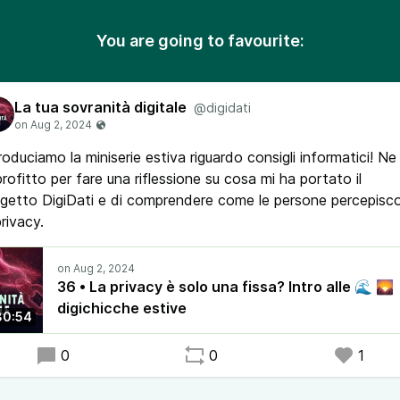
You are going to favourite:
La tua sovranità digitale
@digidati
roduciamo la miniserie estiva riguardo consigli informatici! Ne
rofitto per fare una riflessione su cosa mi ha portato il
getto DigiDati e di comprendere come le persone percepisc
privacy.
36 • La privacy è solo una fissa? Intro alle 🌊 🌄
digichicche estive
30:54
0
0
1