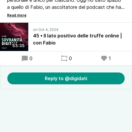
personale e unico per ciascuno. Oggi ho dato spazio
a quello di Fabio, un ascoltatore del podcast che ha
avuto l'onore di inaugurare la rubrica di chi ha deciso
di accrescere la propria consapevolezza informatica e
di condividere quanto appreso.
45 • Il lato positivo delle truffe online |
con Fabio
53:35
0
0
1
Reply to @digidati