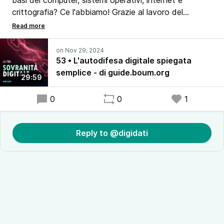
basi del computer, sistemi operativi, internet e
crittografia? Ce l'abbiamo! Grazie al lavoro del
collettivo di guide.boum.org e alle magie di traduttori
automatici puoi leggere il manuale gratuitamente in
italiano! Scopri se ti interessa!
53 • L'autodifesa digitale spiegata
semplice - di guide.boum.org
29:59
0
0
1
Reply to @digidati