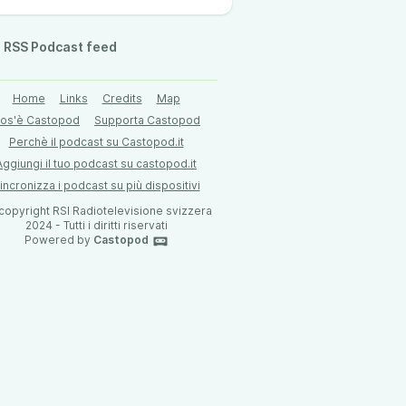
RSS Podcast feed
Home
Links
Credits
Map
os'è Castopod
Supporta Castopod
Perchè il podcast su Castopod.it
Aggiungi il tuo podcast su castopod.it
incronizza i podcast su più dispositivi
 copyright RSI Radiotelevisione svizzera
2024 - Tutti i diritti riservati
Powered by
Castopod