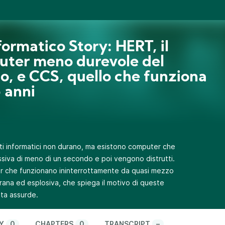
formatico Story: HERT, il
ter meno durevole del
, e CCS, quello che funziona
 anni
tti informatici non durano, ma esistono computer che
siva di meno di un secondo e poi vengono distrutti.
er che funzionano ininterrottamente da quasi mezzo
trana ed esplosiva, che spiega il motivo di queste
sta assurde.
Y
0
CHAPTERS
0
TRANSCRIPT
–