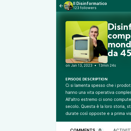
Il Disinformatico
123 followers
Disin
compu
mondo
da 45
•
13min 24s
EPISODE DESCRIPTION
Ci si lamenta spesso che i prodo
hanno una vita operativa comples
All'altro estremo ci sono comput
secolo. Questa è la loro storia, s
durate così opposte e a prima vi
COMMENTS
0
ACTIVIT