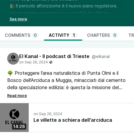
🐌 Il pericolo all’orizzonte è il nuovo piano regolatore,
che potrebbe prevedere la possibilità di edificare
sull'area di 480.000 metri quadri. Per scongiurare questo
pericolo il comitato chiede di creare nell’area un Parco
comunale o un biotopo, così da salvaguardare il
COMMENTS
0
ACTIVITY
1
CHAPTERS
0
TR
patrimonio naturale promuovendo al tempo stesso un
turismo lento e sostenibile
El Kanal - Il podcast di Trieste
🎙️ Ne abbiamo parlato con Liam McCourt, portavoce del
@elkanal
comitato
🌳 Proteggere l’area naturalistica di Punta Olmi e il
Bosco dell’Arciduca a Muggia, minacciati dal cemento
della speculazione edilizia: è questa la missione del
comitato Proteggiamo Punta Olmi, che ha iniziato
una raccolta firme da presentare alle istituzioni
🎙️ Ne abbiamo parlato con Liam McCourt,
Le villette a schiera dell'arciduca
portavoce del comitato
14:28