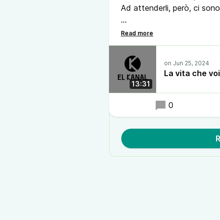
Ad attenderli, però, ci son
🌊 “Entro maggio dobbiamo 
stagione balneare”, così pa
hanno colpito #Trieste nell
bagnanti che ormai affollan
La vita che vo
13:31
0
R