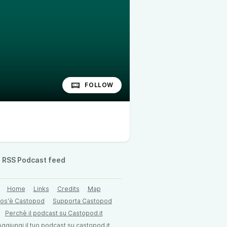
FOLLOW
RSS Podcast feed
Home
Links
Credits
Map
os'è Castopod
Supporta Castopod
Perchè il podcast su Castopod.it
Aggiungi il tuo podcast su castopod.it