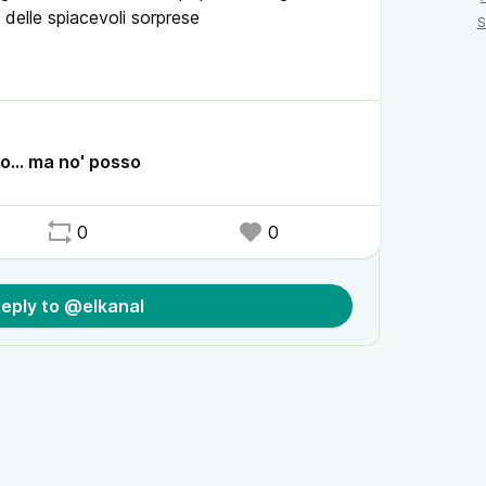
o delle spiacevoli sorprese
S
mettere tutto a posto, perché inizia la
rlò Dipiazza a seguito delle mareggiate che
’autunno scorso. Ma a fine giugno, con i
o Barcola, la situazione è desolante
io... ma no' posso
0
0
eply to @elkanal